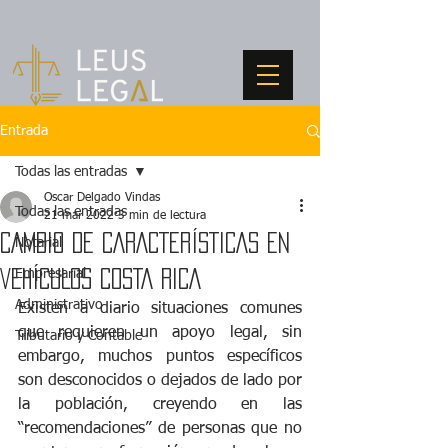
Entrada
Todas las entradas
Oscar Delgado Vindas
Todas las entradas
21 mar 2022
3 min de lectura
CAMBIO DE CARACTERÍSTICAS EN
Notarial
Empresarial
VEHÍCULOS COSTA RICA
Administrativo
Existen a diario situaciones comunes 
que requieren un apoyo legal, sin 
Tributario y Contable
embargo, muchos puntos específicos 
son desconocidos o dejados de lado por 
la población, creyendo en las 
“recomendaciones” de personas que no 