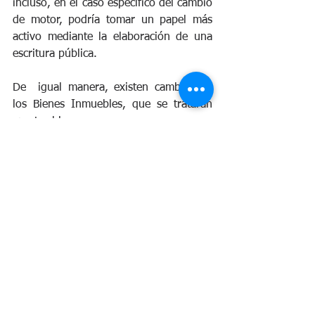
incluso, en el caso específico del cambio 
de motor, podría tomar un papel más 
activo mediante la elaboración de una 
escritura pública.
De  igual manera, existen cambios en 
los Bienes Inmuebles, que se tratarán 
en otro blog. 
Marzo 2022, Oscar A. Delgado Vindas, 
Paralegal Leus Legal. Correo directo: 
odelgado@leuslegal.com
En caso de requerir asesoría sobre este 
y otros temas, no dude en contactarnos, 
en Leus Legal estamos para apoyarle, 
puede contactarnos por medio de 
WhatsApp: 
https://wa.me/50689221121
 o bien por 
medio de correo electrónico: 
info@leuslegal.com 