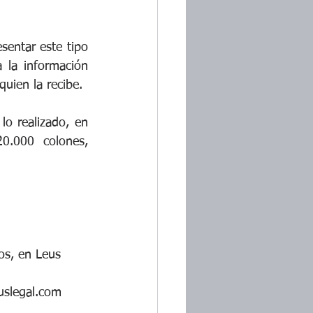
 
sentar este tipo 
 la información 
uien la recibe. 
o realizado, en 
0.000 colones, 
os, en Leus 
slegal.com      