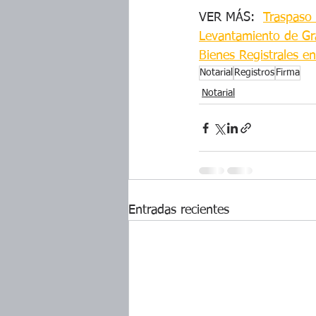
VER MÁS:  
Traspaso
Levantamiento de G
Bienes Registrales e
Notarial
Registros
Firma
Notarial
Entradas recientes