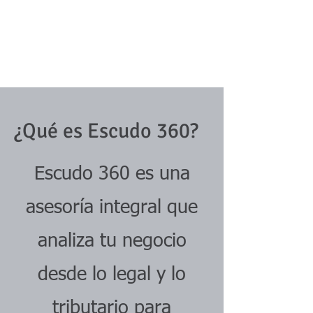
¿Qué es Escudo 360?
Escudo 360 es una
asesoría integral que
analiza tu negocio
desde lo legal y lo
tributario para