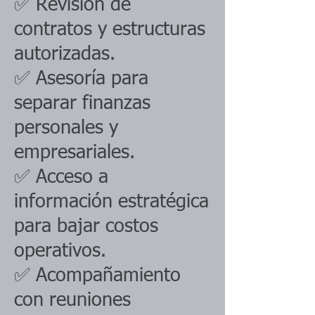
✅ Revisión de
contratos y estructuras
autorizadas.
✅ Asesoría para
separar finanzas
personales y
empresariales.
✅ Acceso a
información estratégica
para bajar costos
operativos.
✅ Acompañamiento
con reuniones