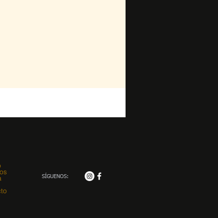
o
ios
a
SÍGUENOS:
to